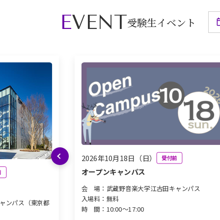
EVENT
受験生イベント
2026年10月18日（日）
受付前
前へ
オープンキャンパス
前
会 場：
武蔵野音楽大学江古田キャンパス
入場料：
無料
ャンパス（東京都
時 間：
10:00～17:00