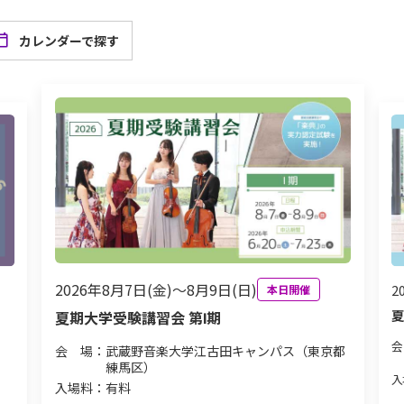
カレンダーで探す
2026年8月7日(金)～8月9日(日)
2
本日開催
夏
夏期大学受験講習会 第Ⅰ期
会
会 場：
武蔵野音楽大学江古田キャンパス（東京都
練馬区）
入
入場料：
有料