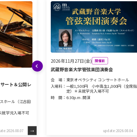
2026年11月27日(金)
開催前
前へ
武蔵野音楽大学管弦楽団演奏会
会 場：
東京オペラシティ コンサートホール
ンサート＆公開レ
入場料：
一般1,500円 小中高生1,000円（全席指
定）＊未就学児入場不可
時 間：
6:30p.m. 開演
スホール（江古田
／未就学児入場不可
ate:2026.08.07
update:2026.08.04