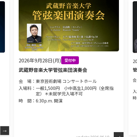
2026年9月28日(月)
受付中
2
武蔵野音楽大学管弦楽団演奏会
会
会 場：
東京芸術劇場 コンサートホール
入場料：
一般1,500円 小中高生1,000円（全席指
入
定）＊未就学児入場不可
時
時 間：
6:30p.m. 開演
update:2026.06.18