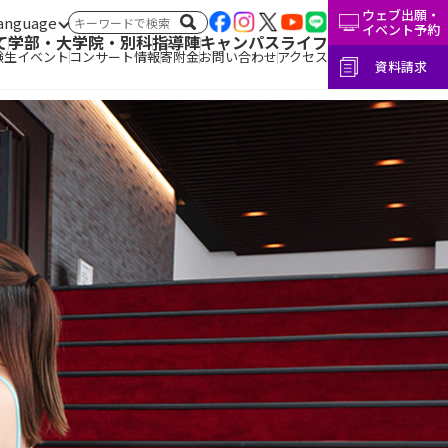
ウェブ出願・
言語切替
サイト内検索
イベント予約
て
学部・大学院・別科
指導陣
キャンパスライフ
験生イベント
コンサート情報
寄附金
お問い合わせ
アクセス
資料請求