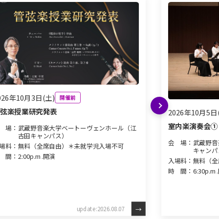
026年10月3日(土)
開催前
次へ
管弦楽授業研究発表
2026年10月5日
室内楽演奏会①
 場：
武蔵野音楽大学ベートーヴェンホール（江
古田キャンパス）
会 場：
武蔵野音
場料：
無料（全席自由）＊未就学児入場不可
キャンパ
 間：
2:00p.m.開演
入場料：
無料（全
時 間：
6:30p.
update:2026.08.07