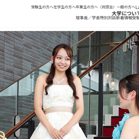
受験生の方へ
在学生の方へ
卒業生の方へ（同窓会）
一般の方へ
大学につい
理事長／学長特別対談
新着情報
受