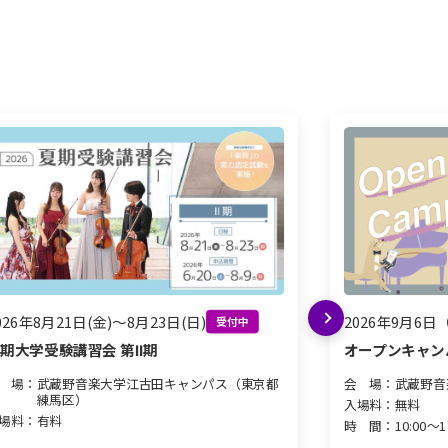
026年8月21日(金)〜8月23日(日)
2026年9月6日
受付中
次へ
期大学受験講習会 第Ⅱ期
オープンキャン
 場：
武蔵野音楽大学江古田キャンパス（東京都
会 場：
武蔵野音
練馬区）
入場料：
無料
場料：
有料
時 間：
10:00～1