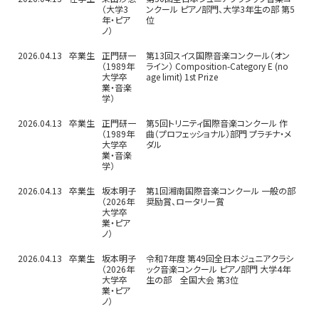
（大学3
ンクール ピアノ部門、大学3年生の部 第5
年・ピア
位
ノ）
2026.04.13
卒業生
正門研一
第13回スイス国際音楽コンクール（オン
（1989年
ライン） Composition-Category E (no
大学卒
age limit) 1st Prize
業・音楽
学）
2026.04.13
卒業生
正門研一
第5回トリニティ国際音楽コンクール 作
（1989年
曲（プロフェッショナル）部門 プラチナ・メ
大学卒
ダル
業・音楽
学）
2026.04.13
卒業生
坂本明子
第1回湘南国際音楽コンクール 一般の部
（2026年
奨励賞、ロータリー賞
大学卒
業・ピア
ノ）
2026.04.13
卒業生
坂本明子
令和7年度 第49回全日本ジュニアクラシ
（2026年
ック音楽コンクール ピアノ部門 大学4年
大学卒
生の部 全国大会 第3位
業・ピア
ノ）