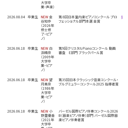
大学卒
業・声楽）
2026.08.04
卒業生
NEW
金
第８回日本室内楽ピアノコンクール プロ
審
谷知歩
フェッショナル部門本選 金賞
（2026年
修士修
了・ピア
ノ）
2026.06.18
卒業生
NEW
白
第9回クリスタルPianoコンクール 動画
浜晴奈
審査 E部門 ブラックパール賞
（2009年
大学卒
業・ピア
ノ）
2026.06.18
卒業生
NEW
望
第35回日本クラッシック音楽コンクール・
月美奈
ブルグミュラーコンクール2025 指導者賞
（1986年
大学卒
業・ピア
ノ）
2026.06.18
卒業生
NEW
小
バーゼル国際ピアノ伴奏コンクール2026
野里優香
B（器楽ピアノ伴奏）部門 バーゼル国際器
（2021年
楽ピアノ伴奏者賞
大学卒