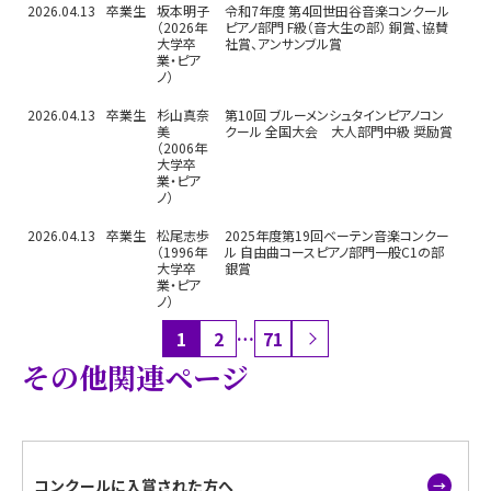
2026.04.13
卒業生
坂本明子
令和7年度 第4回世田谷音楽コンクール
（2026年
ピアノ部門 F級（音大生の部） 銅賞、協賛
大学卒
社賞、アンサンブル賞
業・ピア
ノ）
2026.04.13
卒業生
杉山真奈
第10回 ブルーメンシュタインピアノコン
美
クール 全国大会 大人部門中級 奨励賞
（2006年
大学卒
業・ピア
ノ）
2026.04.13
卒業生
松尾志歩
2025年度第19回ベーテン音楽コンクー
（1996年
ル 自由曲コースピアノ部門一般C1の部
大学卒
銀賞
業・ピア
ノ）
1
2
…
71
その他関連ページ
コンクールに入賞された方へ