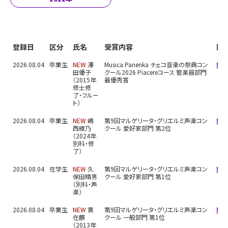
登録日
区分
氏名
受賞内容
関
2026.08.04
卒業生
NEW
澤
Musica Panenka チェコ音楽の祭典コン
審
田優子
クール2026 Piacereコース 管楽器部門
（2015年
最優秀賞
修士修
了・フルー
ト）
2026.08.04
卒業生
NEW
嶋
第9回マルゲリータ・グリエルミ声楽コン
審
西綾乃
クール 愛好家部門 第2位
（2024年
別科・修
了）
2026.08.04
在学生
NEW
久
第9回マルゲリータ・グリエルミ声楽コン
審
保田晴男
クール 愛好家部門 第1位
（別科・声
楽）
2026.08.04
卒業生
NEW
黄
第9回マルゲリータ・グリエルミ声楽コン
審
在麒
クール 一般部門 第1位
（2013年