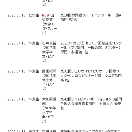
業・ピア
ノ）
2026.06.18
在学生
NEW
山
第18回静岡県フルートコンクール 一般A
梨愛実
部門 第1位
（大学3
年・フルー
ト）
2026.04.13
卒業生
石戸真裕
2026年 第20回 セシリア国際音楽コンク
（2017年
ール ピアノ部門 一般の部 S（スター）
大学卒
部門 本選 第3位
業・ピア
ノ）
2026.04.13
卒業生
西園祐輝
第31回ジュリオ・ロスピリオージ国際コ
（2014年
ンクール ロスピリオージ賞 シニア部門
修士修
第3位
了・ピア
ノ）
2026.04.13
卒業生
大川原帆
第42回JPTAピアノ・オーディション D部門
紀
全国大会優良賞 D部門 全国大会 優良
（2026年
賞
大学卒
業・ピア
ノ）
2026.04.13
在学生
柴田沙恵
第50回全日本ジュニアクラシック音楽コ