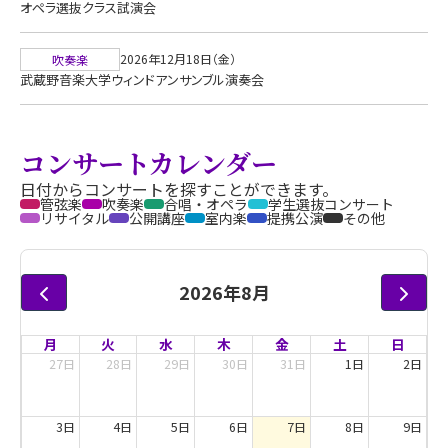
オペラ選抜クラス試演会
2026年12月18日（金）
吹奏楽
武蔵野音楽大学ウィンドアンサンブル演奏会
コンサートカレンダー
日付からコンサートを探すことができます。
管弦楽
吹奏楽
合唱・オペラ
学生選抜コンサート
リサイタル
公開講座
室内楽
提携公演
その他
2026年8月
月
火
水
木
金
土
日
27日
28日
29日
30日
31日
1日
2日
3日
4日
5日
6日
7日
8日
9日