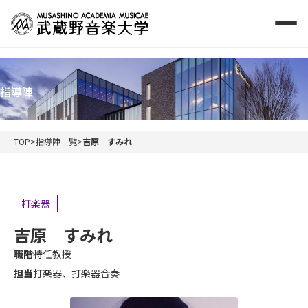
指導陣
TOP
指導陣一覧
吉原 すみれ
打楽器
吉原 すみれ
職階
特任教授
担当
打楽器、打楽器合奏