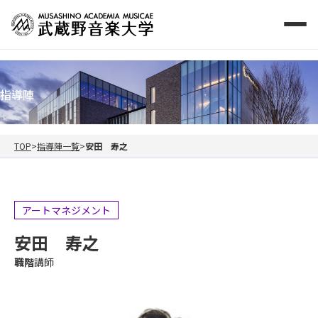
指導陣
TOP
指導陣一覧
安田 寿之
アートマネジメント
安田 寿之
職階
講師