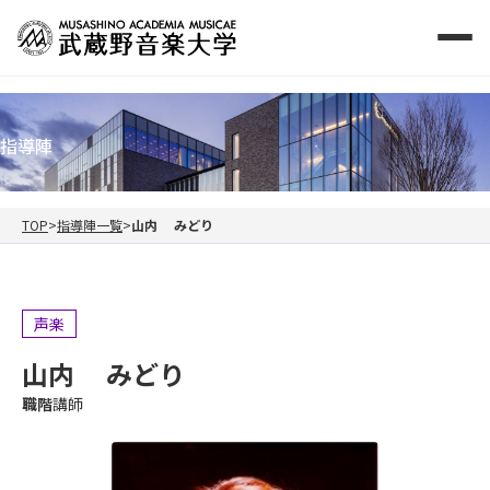
指導陣
TOP
指導陣一覧
山内 みどり
声楽
山内 みどり
職階
講師