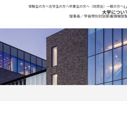
受験生の方へ
在学生の方へ
卒業生の方へ（同窓会）
一般の方へ
大学につい
理事長／学長特別対談
新着情報
受