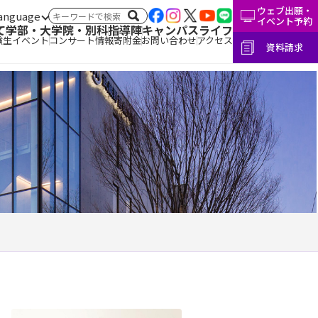
ウェブ出願・
言語切替
サイト内検索
イベント予約
て
学部・大学院・別科
指導陣
キャンパスライフ
験生イベント
コンサート情報
寄附金
お問い合わせ
アクセス
資料請求