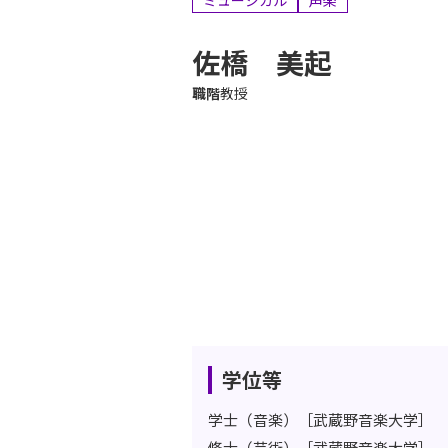
ミュージカル
声楽
佐橋 美起
職階
教授
学位等
学士（音楽）［武蔵野音楽大学］
修士（芸術）［武蔵野音楽大学］