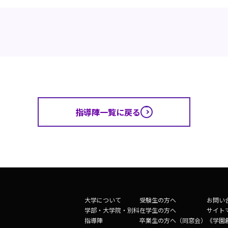
指導陣一覧に戻る
大学について
受験生の方へ
お問い
学部・大学院・別科
在学生の方へ
サイト
指導陣
卒業生の方へ（同窓会）
《学園