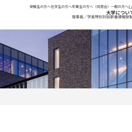
受験生の方へ
在学生の方へ
卒業生の方へ（同窓会）
一般の方へ
大学につい
理事長／学長特別対談
新着情報
受