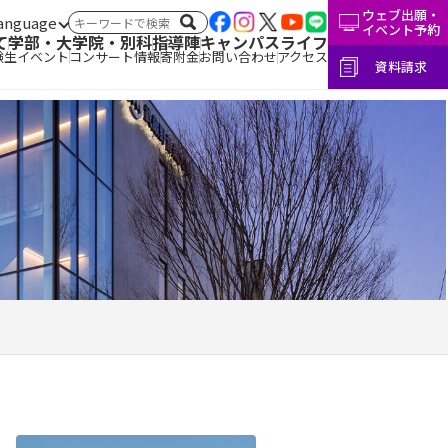
ウェブ出願・
言語切替
サイト内検索
イベント予約
て
学部・大学院・別科
指導陣
キャンパスライフ
験生イベント
コンサート情報
寄附金
お問い合わせ
アクセス
資料請求