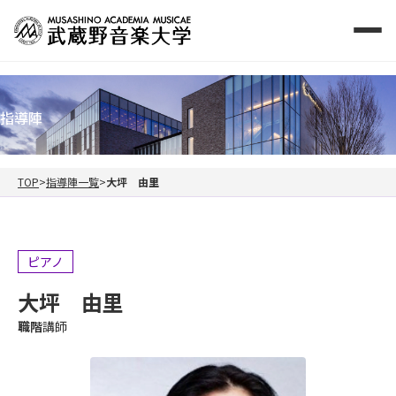
指導陣
TOP
指導陣一覧
大坪 由里
ピアノ
大坪 由里
職階
講師