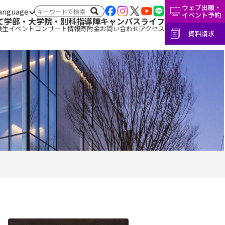
ウェブ出願・
言語切替
サイト内検索
イベント予約
て
学部・大学院・別科
指導陣
キャンパスライフ
験生イベント
コンサート情報
寄附金
お問い合わせ
アクセス
資料請求