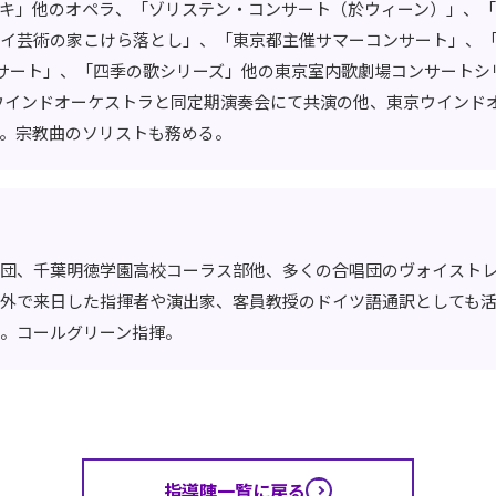
キ」他のオペラ、「ゾリステン・コンサート（於ウィーン）」、「
イ芸術の家こけら落とし」、「東京都主催サマーコンサート」、
ンサート」、「四季の歌シリーズ」他の東京室内歌劇場コンサートシ
ウインドオーケストラと同定期演奏会にて共演の他、東京ウインド
。宗教曲のソリストも務める。
団、千葉明徳学園高校コーラス部他、多くの合唱団のヴォイスト
外で来日した指揮者や演出家、客員教授のドイツ語通訳としても
。コールグリーン指揮。
指導陣一覧に戻る