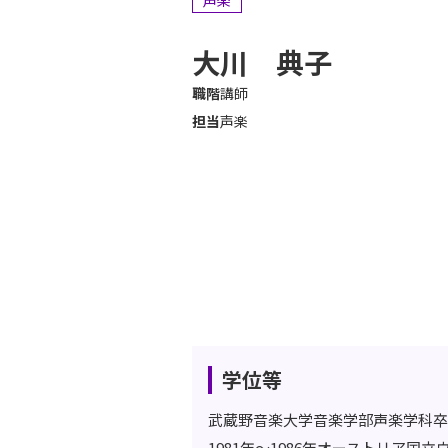
声楽
大川 典子
職階
講師
担当
声楽
学位等
武蔵野音楽大学音楽学部声楽学科卒
1981年～1986年オーストリア