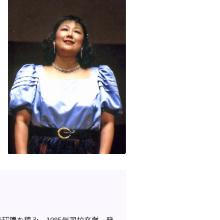
。
研鑽を積み、1985年同校卒業。発