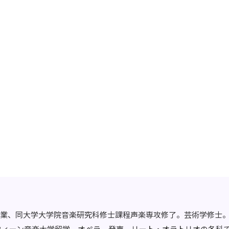
業、同大学大学院音楽研究科修士課程声楽専攻修了。芸術学修士
国立ウィーン音楽大学留学、オペラ、発声、リート・オラトリオの各科で