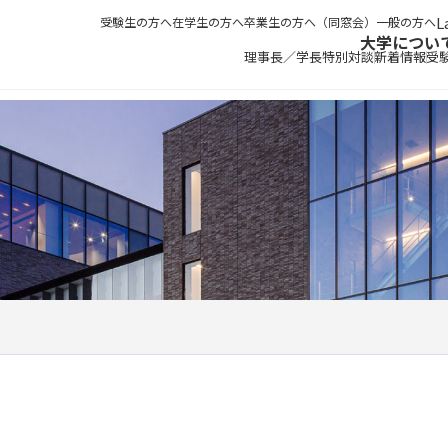
受験生の方へ
在学生の方へ
卒業生の方へ（同窓会）
一般の方へ
大学につい
理事長／学長特別対談
新着情報
受