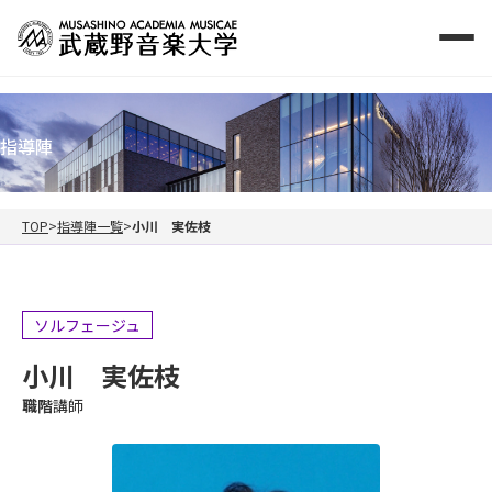
指導陣
TOP
指導陣一覧
小川 実佐枝
ソルフェージュ
小川 実佐枝
職階
講師