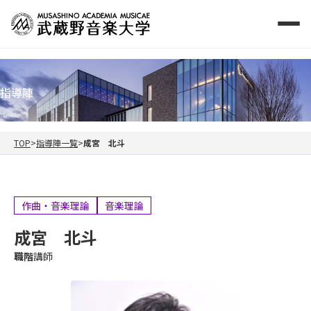
指導陣
TOP
指導陣一覧
成宮 北斗
作曲・音楽理論
音楽理論
成宮 北斗
職階
講師