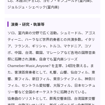
ロ)、木越洋(チェロ)、ヨゼフ・ギンゴールド(室内楽)、
ジョルジュ・シェベック(室内楽)
演奏・研究・執筆等
ソロ、室内楽の分野で広く活動。シュミードル、アゴス
ティーニ、ハーラなど世界的奏者との共演多数。イタリ
ア、フランス、ギリシャ、トルコ、マケドニア、コソ
ボ、中国、台湾、韓国、マレーシアなど各地の国際音楽
祭に招聘され演奏。自身でも室内楽シリーズ
Chameber Music,Anyone? を主宰、14回を数える。ま
た、客演首席奏者として、札響、山響、仙台フィル、東
響、東フィル、新日フィル、東京シティフィル、神奈川
フィル、セントラル愛知響、大阪フィル、日本センチュ
リー響など全国のオーケストラに招聘されている。
協奏曲のソリストとして、群馬交響楽団、台湾国家交響
楽団、北欧アンサンブル、新ヴィヴァルディ合奏団等と