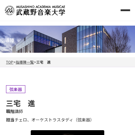
指導陣
TOP
指導陣一覧
三宅 進
弦楽器
三宅 進
職階
講師
担当
チェロ、オーケストラスタディ（弦楽器）