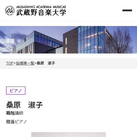
指導陣
TOP
指導陣一覧
桑原 淑子
ピアノ
桑原 淑子
職階
講師
担当
ピアノ