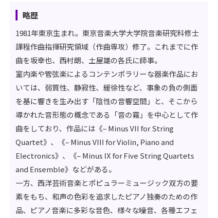
略歴
1981年東京生まれ。東京音楽大学大学院音楽研究科修士
課程作曲指揮研究領域（作曲専攻）修了。これまでに作
曲を坂幸也、西村朗、土屋雄の各氏に師事。
室内楽や管弦楽によるコンテンポラリーな器楽作品にお
いては、弱質性、静寂性、緩徐性など、事象の負の側面
を基に響きを生み出す「陰性の音響空間」と、そこから
導かれた音形態の概念である「音の霧」を中心として作
曲をしており、作品には《– Minus VII for String
Quartet》、《– Minus VIII for Violin, Piano and
Electronics》、《– Minus IX for Five String Quartets
and Ensemble》などがある。
一方、西洋芸術音楽とポピュラーミュージック双方の要
素をもち、和声の色彩を追求したピアノ独奏のための作
品、ピアノ音楽に多彩な音色、様々な噪音、各種エフェ