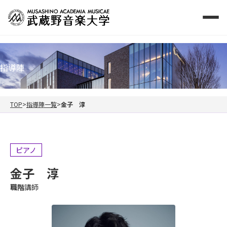
指導陣
TOP
指導陣一覧
金子 淳
ピアノ
金子 淳
職階
講師