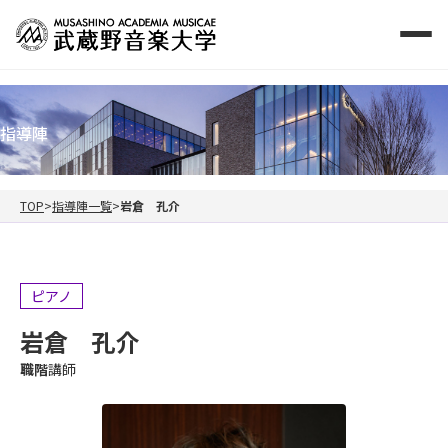
指導陣
TOP
指導陣一覧
岩倉 孔介
ピアノ
岩倉 孔介
職階
講師