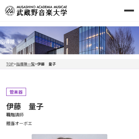
指導陣
TOP
指導陣一覧
伊藤 量子
管楽器
伊藤 量子
職階
講師
担当
オーボエ