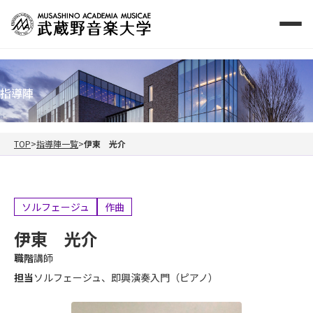
指導陣
TOP
指導陣一覧
伊東 光介
ソルフェージュ
作曲
伊東 光介
職階
講師
担当
ソルフェージュ、即興演奏入門（ピアノ）