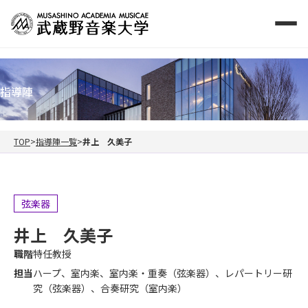
指導陣
TOP
指導陣一覧
井上 久美子
弦楽器
井上 久美子
職階
特任教授
担当
ハープ、室内楽、室内楽・重奏（弦楽器）、レパートリー研
究（弦楽器）、合奏研究（室内楽）