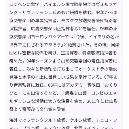
ュンヘンに留学。バイエルン国立歌劇場ではヴォルフガ
ング・サヴァリッシュ氏のもと研鑽を積む。94年から東
京交響楽団の専属指揮者、モスクワ放送交響楽団特別客
演指揮者、広島交響楽団正指揮者などを歴任。96年の東
京交響楽団ヨーロッパツアーでは｢今後、イイモリの名が
世界で注目されるであろう｣と絶賛された。その後、同楽
団とは密接な関係を続け、正指揮者、特別客演指揮者を
務めた。04年シーズンより山形交響楽団の常任指揮者に
着任し、次々と新機軸を打ち出してオーケストラの活動
発展と水準の向上に目覚しい成果を挙げている。07年よ
り音楽監督に就任。08年にはアカデミー賞映画「おくり
びと」にも出演するなど、「飯森＆山響」コンビのエネ
ルギッシュな活動は大きな注目を集め、2011年には山形
県より齋藤茂吉文化賞を受賞。
海外ではフランクフルト放響、ケルン放響、チェコ・フ
ィル、プラハ響、モスクワ放響、北西ドイツ・フィル、