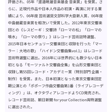
評価され、05年「渡邉暁雄音楽基金 音楽賞」を受賞。さ
らに、近現代作品や日本人作品の初演・再演に対する業
績により、06年度 芸術選奨文部科学大臣新人賞、06年度
中島健蔵音楽賞を相次いで受賞した。2012年東京交響楽
団との《レスピーギ：交響詩「ローマの松」「ローマの
噴水」「ローマの祭り」》はレコード芸術誌特選盤、
2015年日本センチュリー交響楽団と収録を行った「マー
ラー：大地の歌」「ハイドン交響曲集vol.1」はレコード
芸術特選盤に選出。2016年には世界的にも数少ない日本
初となる「モーツァルト交響曲全集」を山形交響楽団と
収録し第55回レコード・アカデミー賞（特別部門 企画・
制作）を受賞。また、日本初演となった東京交響楽団定
期公演との「ポポーフ作曲交響曲第1番（ライブレコーデ
ィング）」は、オクタヴィアレコードよりCD発売され、
レコード芸術誌、朝日新聞 for your Collection両特選盤
に選出された。