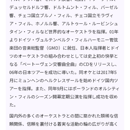
デュッセルドルフ響、ドルトムント・フィル、バーゼル
響、チェコ国立ブルノ・フィル、チェコ国立モラヴィ
ア・フィル、ホノルル響、アルトゥール・ルービンシュ
タイン・フィルなど世界的なオーケストラを指揮。01年
よりドイツ・ヴュルテンベルク・フィルハーモニー管弦
楽団の音楽総監督（GMD）に就任、日本人指揮者とドイ
ツのオーケストラの組み合わせとしては史上初の快挙と
なる「ベートーヴェン交響曲全曲」のCDをリリースし、
06年の日本ツアーを成功に導いた。同オケとは2017年5
月にミュンヘンのヘルクレスザールを始めドイツ国内ツ
アーを指揮。また、同年9月にはポーランドのオルシティ
ン・フィルのシーズン開幕定期公演を指揮し成功を収め
た。
国内外の多くのオーケストラとの間に築かれた類稀な信
頼関係、信頼を裏付ける着実な活動の輪の広がりが高く