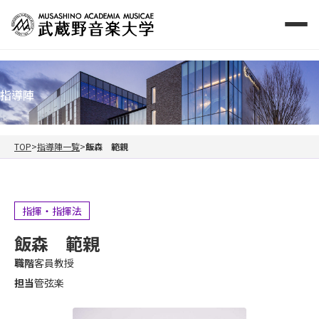
指導陣
TOP
指導陣一覧
飯森 範親
指揮・指揮法
飯森 範親
職階
客員教授
担当
管弦楽