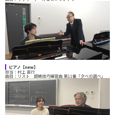
ピアノ【new】
担当：村上 直行
曲目：リスト 超絶技巧練習曲 第11番「夕べの調べ」