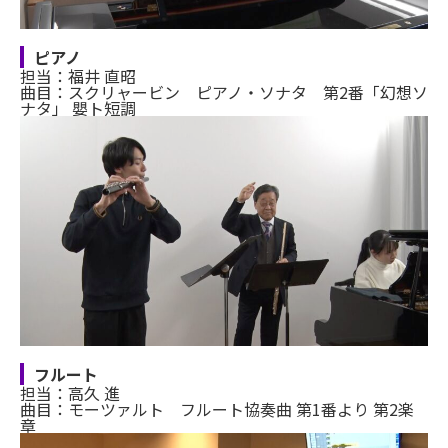
ピアノ
担当：福井 直昭
曲目：スクリャービン ピアノ・ソナタ 第2番「幻想ソ
ナタ」 嬰ト短調
フルート
担当：高久 進
曲目：モーツァルト フルート協奏曲 第1番より 第2楽
章