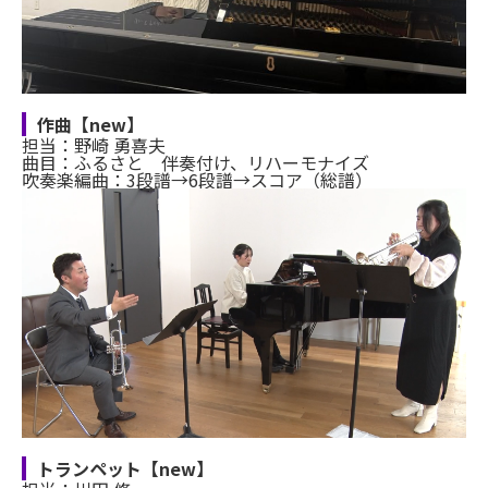
作曲【new】
担当：野崎 勇喜夫
曲目：ふるさと 伴奏付け、リハーモナイズ
吹奏楽編曲：3段譜→6段譜→スコア（総譜）
トランペット【new】