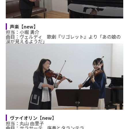
声楽【new】
担当：小堀 勇介
曲目：ヴェルディ 歌劇『リゴレット』より「あの娘の
涙が見えるようだ」
ヴァイオリン【new】
担当：丸山 由里子
曲目：サラサーテ 序奏とタランテラ