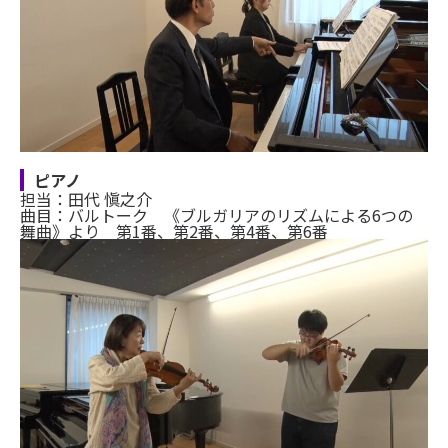
ピアノ
担当：田代 愼之介
曲目：バルトーク 《ブルガリアのリズムによる6つの
舞曲》より 第1番、第2番、第4番、第6番