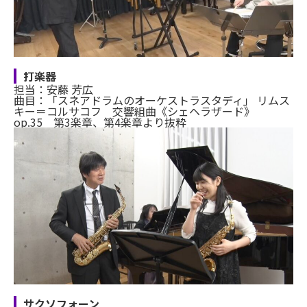
打楽器
担当：安藤 芳広
曲目：「スネアドラムのオーケストラスタディ」 リムス
キー＝コルサコフ 交響組曲《シェヘラザード》
op.35 第3楽章、第4楽章より抜粋
サクソフォーン