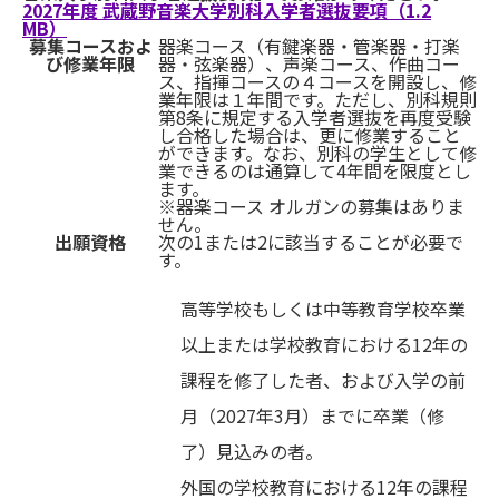
2027年度 武蔵野音楽大学別科入学者選抜要項（1.2
MB）
募集コースおよ
器楽コース（有鍵楽器・管楽器・打楽
び修業年限
器・弦楽器）、声楽コース、作曲コー
ス、指揮コースの４コースを開設し、修
業年限は１年間です。ただし、別科規則
第8条に規定する入学者選抜を再度受験
し合格した場合は、更に修業すること
ができます。なお、別科の学生として修
業できるのは通算して4年間を限度とし
ます。
※器楽コース オルガンの募集はありま
せん。
出願資格
次の1または2に該当することが必要で
す。
高等学校もしくは中等教育学校卒業
以上または学校教育における12年の
課程を修了した者、および入学の前
月（2027年3月）までに卒業（修
了）見込みの者。
外国の学校教育における12年の課程