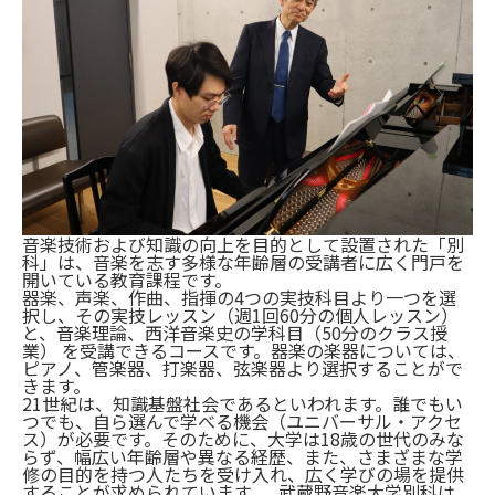
音楽技術および知識の向上を目的として設置された「別
科」は、音楽を志す多様な年齢層の受講者に広く門戸を
開いている教育課程です。
器楽、声楽、作曲、指揮の4つの実技科目より一つを選
択し、その実技レッスン（週1回60分の個人レッスン）
と、音楽理論、西洋音楽史の学科目（50分のクラス授
業） を受講できるコースです。器楽の楽器については、
ピアノ、管楽器、打楽器、弦楽器より選択することがで
きます。
21世紀は、知識基盤社会であるといわれます。誰でもい
つでも、自ら選んで学べる機会（ユニバーサル・アクセ
ス）が必要です。そのために、大学は18歳の世代のみな
らず、幅広い年齢層や異なる経歴、また、さまざまな学
修の目的を持つ人たちを受け入れ、広く学びの場を提供
することが求められています。 武蔵野音楽大学別科は、