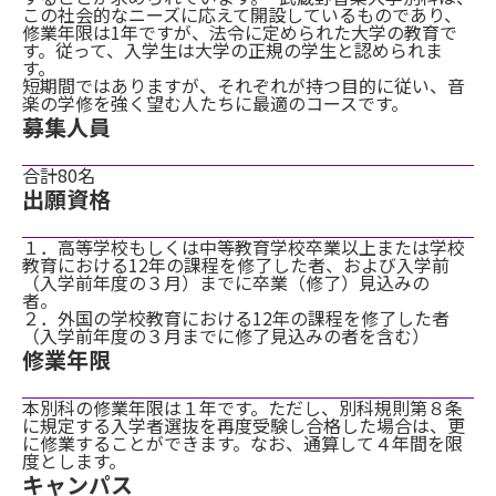
この社会的なニーズに応えて開設しているものであり、
修業年限は1年ですが、法令に定められた大学の教育で
す。従って、入学生は大学の正規の学生と認められま
す。
短期間ではありますが、それぞれが持つ目的に従い、音
楽の学修を強く望む人たちに最適のコースです。
募集人員
合計80名
出願資格
１．高等学校もしくは中等教育学校卒業以上または学校
教育における12年の課程を修了した者、および入学前
（入学前年度の３月）までに卒業（修了）見込みの
者。
２．外国の学校教育における12年の課程を修了した者
（入学前年度の３月までに修了見込みの者を含む）
修業年限
本別科の修業年限は１年です。ただし、別科規則第８条
に規定する入学者選抜を再度受験し合格した場合は、更
に修業することができます。なお、通算して４年間を限
度とします。
キャンパス