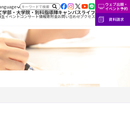
ウェブ出願・
言語切替
サイト内検索
イベント予約
て
学部・大学院・別科
指導陣
キャンパスライフ
験生イベント
コンサート情報
寄附金
お問い合わせ
アクセス
資料請求