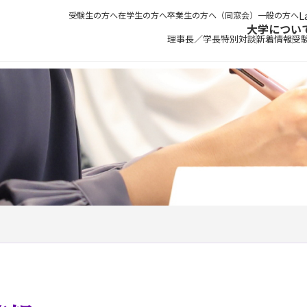
受験生の方へ
在学生の方へ
卒業生の方へ（同窓会）
一般の方へ
大学につい
理事長／学長特別対談
新着情報
受