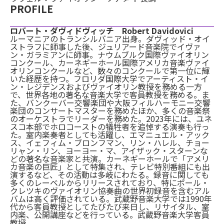
PROFILE
ロバート・ダヴィドヴィッチ Robert Davidovici
ルーマニアのトランシルバニア出身。ダヴィッド・オイ
ストラフに師事した後、ジュリアード音楽院でイヴァ
ン・ガラミアンに師事。ナウムブルク国際ヴァイオリン
コンクール、カーネギーホール国際アメリカ音楽ヴァイ
オリンコンクールなど、数々のコンクールで第一位に輝
いた経歴を持つ。フロリダ国際大学でアーティスト・イ
ン・レジデンスおよびヴァイオリン教授を務める一方
で、世界各地の著名な音楽大学で客員教授を務める。ま
た、バンクーバー交響楽団や大阪フィルハーモニー交響
楽団のコンサートマスターを務めたほか、多くの音楽祭
のオーケストラでリーダーを務めた。2023年には、ユネ
スコ本部でホロコーストの犠牲者を追悼する演奏も行っ
た。室内楽奏者としても活躍し、エマニュエル・アック
ス、イェフィム・ブロンフマン、リン・ハレル、チョー
リャン・リン、ヨーヨー・マ、アイザック・スターンな
どの著名な音楽家と共演。カーネギーホールで「アメリ
カ音楽の巨匠」として特集され、テレビ特別番組にも出
演するなど、その活動は多岐にわたる。録音に関しても
多くのレーベルからリリースされており、特にポール・
クレツキのヴァイオリン協奏曲の世界初録音を含むアル
バムは高く評価されている。武蔵野音楽大学では1990年
代から客員教授としてたびたび来日し、リサイタル、室
内楽、公開講座などを行っている。武蔵野音楽大学客員
教授。