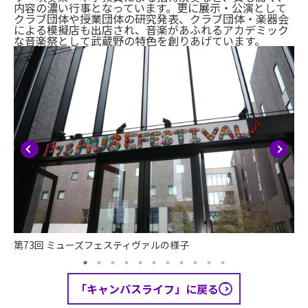
内容の濃い行事となっています。更に展示・公演として
クラブ団体や授業団体の研究発表、クラブ団体・楽器会
による模擬店も出店され、音楽があふれるアカデミック
な音楽祭として武蔵野の特色を創りあげています。
第73回 ミューズフェスティヴァルの様子
第
「キャンパスライフ」に戻る