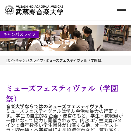
キャンパスライフ
ミューズフェスティヴァル（学園祭）
TOP
キャンパスライフ
ミューズフェスティヴァル（学園祭）
ミューズフェスティヴァル（学園
祭）
音楽大学ならではのミューズフェスティヴァル
ミューズフェスティヴァルは学友会活動最大の行事で
す。 学生の自主的な企画・運営のもと、学生・教職員が
一体となって協力し開催されます。内容は学生演奏がメ
インで毎年数多い学生団体が出演する他、オーケスト
ラ・吹奏楽・本学教員による招待演奏など、質も高く、