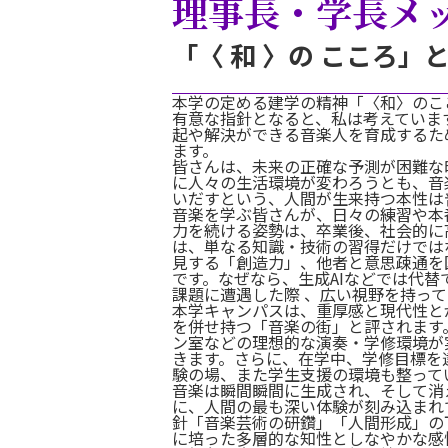
理事長・学長メ
「〈 和 〉の こころ
本学の定める建学の精神「〈和〉のこ
有意な指針となると、私は考えていま
起や解決ができる音楽人を育成するた
ます。
皆さんは、未来の正確な予測が困難な
に人々の生活環境が変わろうとも、音
いだすという、人間が生来持つ本性は
音楽を学ぶ皆さんが、日々の練習や本
力を続ける姿勢は、卒業後、社会的に
は、単なる知識・技術の習得だけでは
見する「創造力」、他者と意思疎通を
です。なぜなら、生成AIなどでは代
課題に遭遇した際 、広い視野を持っ
本学キャンパスは、重厚感と現代性と
を併せ持つ「音楽の街」と評されます
ン室などの理想的な演奏・学修環境が
きます。さらに、在学中、学修目標を
験の場、また学生支援の環境も整って
音楽は瞬間瞬間に生成され、そして消
に、人間の最も深い体験が刻み込まれ
針「音楽芸術の研鑽」「人間形成」の
に培った多層的な知性としなやかな感