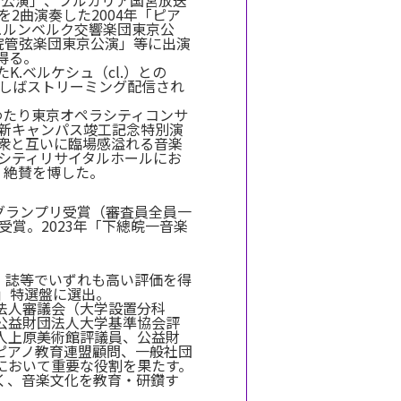
念公演」、ブルガリア国営放送
2曲演奏した2004年「ピア
ニュルンベルク交響楽団東京公
楽院管弦楽団東京公演」等に出演
得る。
.ベルケシュ（cl.）との
ばしばストリーミング配信され
にわたり東京オペラシティコンサ
田新キャンパス竣工記念特別演
衆と互いに臨場感溢れる音楽
ラシティリサイタルホールにお
、絶賛を博した。
全部門グランプリ受賞（審査員全員一
受賞。2023年「下總皖一音楽
」誌等でいずれも高い評価を得
術」特選盤に選出。
法人審議会（大学設置分科
公益財団法人大学基準協会評
人上原美術館評議員、公益財
ピアノ教育連盟顧問、一般社団
において重要な役割を果たす。
く、音楽文化を教育・研鑽す