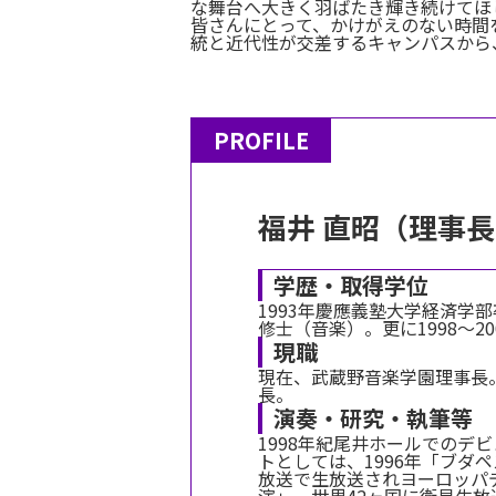
な舞台へ大きく羽ばたき輝き続けてほ
皆さんにとって、かけがえのない時間
統と近代性が交差するキャンパスから
PROFILE
福井 直昭（理事
学歴・取得学位
1993年慶應義塾大学経済学
修士（音楽）。更に1998～
現職
現在、武蔵野音楽学園理事長
長。
演奏・研究・執筆等
1998年紀尾井ホールでの
トとしては、1996年「ブ
放送で生放送されヨーロッパ