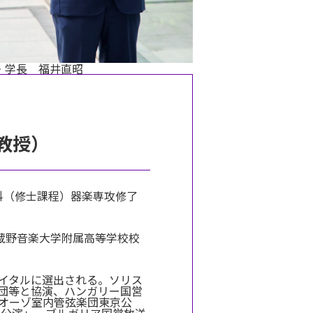
・学長 福井直昭
教授）
究科（修士課程）器楽専攻修了
蔵野音楽大学附属高等学校校
サイタルに選出される。ソリス
楽団等と協演、ハンガリー国営
ゥオーゾ室内管弦楽団東京公