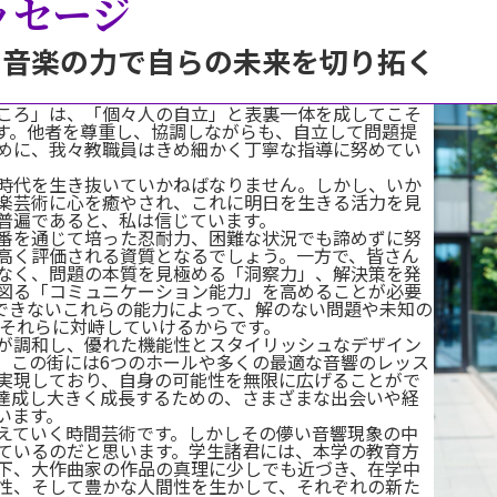
ッセージ
」と音楽の力で自らの未来を切り拓く
ころ」は、「個々人の自立」と表裏一体を成してこそ
す。他者を尊重し、協調しながらも、自立して問題提
めに、我々教職員はきめ細かく丁寧な指導に努めてい
時代を生き抜いていかねばなりません。しかし、いか
楽芸術に心を癒やされ、これに明日を生きる活力を見
普遍であると、私は信じています。
番を通じて培った忍耐力、困難な状況でも諦めずに努
高く評価される資質となるでしょう。一方で、皆さん
なく、問題の本質を見極める「洞察力」、解決策を発
図る「コミュニケーション能力」を高めることが必要
替できないこれらの能力によって、解のない問題や未知の
てそれらに対峙していけるからです。
が調和し、優れた機能性とスタイリッシュなデザイン
。この街には6つのホールや多くの最適な音響のレッス
実現しており、自身の可能性を無限に広げることがで
達成し大きく成長するための、さまざまな出会いや経
います。
えていく時間芸術です。しかしその儚い音響現象の中
ているのだと思います。学生諸君には、本学の教育方
下、大作曲家の作品の真理に少しでも近づき、在学中
性、そして豊かな人間性を生かして、それぞれの新た