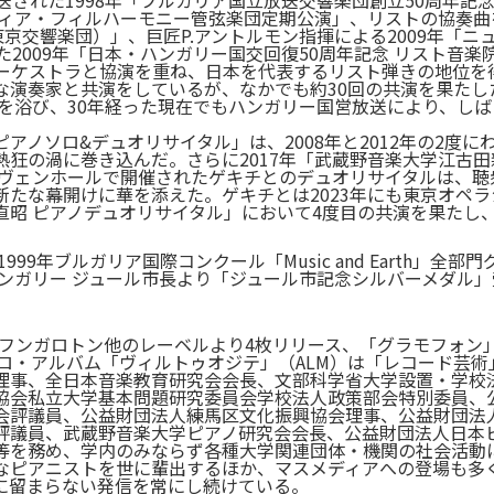
送された1998年「ブルガリア国立放送交響楽団創立50周年記
フィア・フィルハーモニー管弦楽団定期公演」、リストの協奏曲を
東京交響楽団）」、巨匠P.アントルモン指揮による2009年「
た2009年「日本・ハンガリー国交回復50周年記念 リスト音
オーケストラと協演を重ね、日本を代表するリスト弾きの地位を
演奏家と共演をしているが、なかでも約30回の共演を果たしたK
賛を浴び、30年経った現在でもハンガリー国営放送により、し
アノソロ&デュオリサイタル」は、2008年と2012年の2度
熱狂の渦に巻き込んだ。さらに2017年「武蔵野音楽大学江古
ーヴェンホールで開催されたゲキチとのデュオリサイタルは、聴
新たな幕開けに華を添えた。ゲキチとは2023年にも東京オペ
直昭 ピアノデュオリサイタル」において4度目の共演を果たし
999年ブルガリア国際コンクール「Music and Earth」
ハンガリー ジュール市長より「ジュール市記念シルバーメダル」
をフンガロトン他のレーベルより4枚リリース、「グラモフォン
ソロ・アルバム「ヴィルトゥオジテ」（ALM）は「レコード芸
理事、全日本音楽教育研究会会長、文部科学省大学設置・学校
協会私立大学基本問題研究委員会学校法人政策部会特別委員、
会評議員、公益財団法人練馬区文化振興協会理事、公益財団法
評議員、武蔵野音楽大学ピアノ研究会会長、公益財団法人日本
等を務め、学内のみならず各種大学関連団体・機関の社会活動
なピアニストを世に輩出するほか、マスメディアへの登場も多
に留まらない発信を常にし続けている。