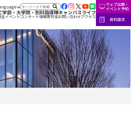
ウェブ出願・
言語切替
サイト内検索
イベント予約
て
学部・大学院・別科
指導陣
キャンパスライフ
験生イベント
コンサート情報
寄附金
お問い合わせ
アクセス
資料請求