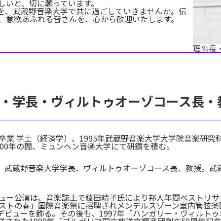
しいと、切に願っています。
を、武蔵野音楽大学で共に過ごしていきませんか。伝
、意欲あふれる皆さんを、心から歓迎いたします。
理事長
長・学長・ヴィルトゥオーゾコース長・
部卒業 学士（経済学）、1995年武蔵野音楽大学大学院音楽研
2000年の間、ミュンヘン音楽大学にて研鑽を積む。
。武蔵野音楽大学学長、ヴィルトゥオーゾコース長、教授。武
デビュー公演は、音楽誌上で藤田晴子氏により邦人年間ベストリ
ダペストの春」国際音楽祭に招聘されメンデルスゾーン室内管弦
デビューを飾る。その後も、1997年「ハンガリー・ヴィルト