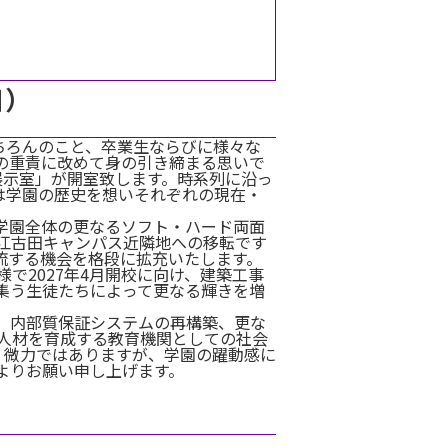
日）
ちろんのこと、卒業生ならびに様々な
の重責に改めて身の引き締まる思いで
展示室」が開室致します。時系列に沿っ
は学園の歴史を想いそれぞれの現在・
、学園全体の更なるソフト・ハード両面
江古田キャンパス近隣地への移転です
流する機会を格段に拡充いたします。
で2027年4月開校に向け、建築工事
集う生徒たちによって更なる輝きを増
、内部質保証システムの再構築、更な
人材を育成する教育機関としての社会
、微力ではありますが、学園の躍動感に
よりお願い申し上げます。