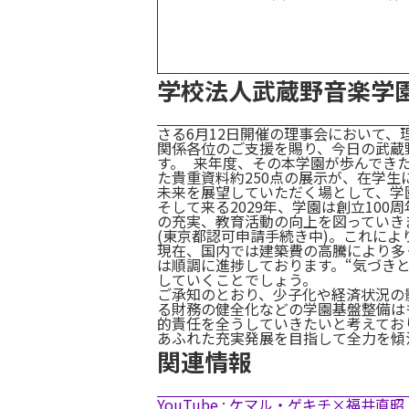
学校法人武蔵野音楽学園
さる6月12日開催の理事会において
関係各位のご支援を賜り、今日の武蔵
す。 来年度、その本学園が歩んでき
た貴重資料約250点の展示が、在学
未来を展望していただく場として、学
そして来る2029年、学園は創立10
の充実、教育活動の向上を図っていき
(東京都認可申請手続き中)。これに
現在、国内では建築費の高騰により多
は順調に進捗しております。“気づき
していくことでしょう。
ご承知のとおり、少子化や経済状況の
る財務の健全化などの学園基盤整備は
的責任を全うしていきたいと考えてお
あふれた充実発展を目指して全力を傾
関連情報
YouTube : ケマル・ゲキチ×福