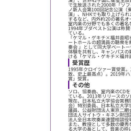
演」、世界42ヶ国に衛星生放
で生放送された2000年「ソ
ノ新人会第100回記念公演（
演」、NHKでも取り上げられ
するなど、内外約20の著名
室内楽の分野でも多くの著名な
1994年ブダペスト公演は称
ている。
「ケマル・ゲキチ×福井直昭ピ
ートホールの超満員の聴衆を
奏会 」として同大学ベート
体験を共有し、キャンパスの
ける「ケマル・ゲキチ×福井
受賞歴
1995年クロイツァー賞受賞。1
致、史上最高点）。2019年
賞」受賞。
その他
ソロ、協奏曲、室内楽のCD
ている。2013年リリースの
現在、日本私立大学協会常務
会）特別委員、日本私立大学
議員、公益財団法人東京二期
団法人サイトウ・キネン財団
法人全日本吹奏楽連盟相談役
また、教授として多数の優秀
る大学の長として、音楽の枠