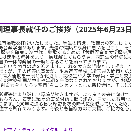
理事長就任のご挨拶（2025年6月23
、理事長職を拝命いたしました。学生の精進、教職員の努力はも
野音楽学園があります。先達の情熱と献身に思いを起こし、そ
た歴史を確実に次世代に継承するための「武蔵野音楽大学歴史
生には建学の精神をより一層理解してもらう場、同窓生の皆様に
園の一体的発展の一助となることを願っております。
0周年という節目の時を迎えます。これを大きな契機として捉え
ますが、その代表的事業が、附属高等学校（埼玉県入間市）の
より高大連携を一段と深化させ、高校生が大学の教員・学生と交
くの建築計画が中止や延期を余儀なくされておりますが、お蔭様
と創造力をもたらす空間”をコンセプトとした新校舎は、そこに
影響等により厳しい環境が続きますが、より良き未来に向けて
もちろん、着実に種々の事業課題に取り組み、自立した有用な
ります。100年に迫る長い歴史を次の時代に架橋していくため
注する所存であります。今後とも皆様方のご支援、ご協力を心
井直昭 ピアノ・デュオリサイタル より