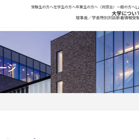
受験生の方へ
在学生の方へ
卒業生の方へ（同窓会）
一般の方へ
大学につい
理事長／学長特別対談
新着情報
受
ージ