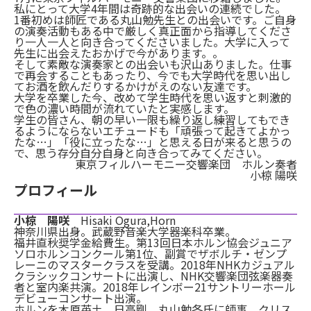
私にとって大学4年間は奇跡的な出会いの連続でした。
1番初めは師匠である丸山勉先生との出会いです。ご自身
の演奏活動もある中で厳しく真正面から指導してくださ
り一人一人と向き合ってくださいました。大学に入って
先生に出会えたおかげで今があります。。
そして素敵な演奏家との出会いも沢山ありました。仕事
で再会することもあったり、今でも大学時代を思い出し
てお酒を飲んだりするかけがえのない友達です。
大学を卒業した今、改めて学生時代を思い返すと刺激的
で色の濃い時間が流れていたと実感します。
学生の皆さん、朝の早い一限も繰り返し練習してもでき
るようにならないエチュードも「頑張って起きてよかっ
たな…」「役に立ったな…」と思える日が来ると思うの
で、思う存分自分自身と向き合ってみてください。
東京フィルハーモニー交響楽団 ホルン奏者
小椋 陽咲
プロフィール
小椋 陽咲
Hisaki Ogura,Horn
神奈川県出身。武蔵野音楽大学器楽科卒業。
福井直秋奨学金給費生。第13回日本ホルン協会ジュニア
ソロホルンコンクール第1位、副賞でザボルチ・ゼンプ
レーニのマスタークラスを受講。2018年NHKカジュアル
クラシックコンサートに出演し、NHK交響楽団弦楽器奏
者と室内楽共演。2018年レインボー21サントリーホール
デビューコンサート出演。
ホルンを木原英土、日高剛、丸山勉各氏に師事。クリス