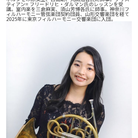
ティアン= フリードリヒ・ダルマン氏のレッスンを受
講。室内楽を三倉麻実、須山芳博各氏に師事。神奈川フ
ィルハーモニー管弦楽団契約団員、山形交響楽団を経て
2025年に東京フィルハーモニー交響楽団に入団。