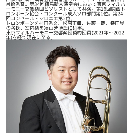
最優秀賞。第34回練馬新人演奏会において東京フィルハ
ーモニー交響楽団とソリストとして共演。第16回関西ト
ロンボーン協会・コンクール成人ソロ部門第1位。第24
回コンセール・マロニエ第2位。
トロンボーンを村田秀文、松原正幸、佐藤一哉、桒田晃
の各氏、室内楽を須山芳博氏に師事。
東京フィルハーモニー交響楽団契約団員(2021年〜2022
年)を経て現在に至る。