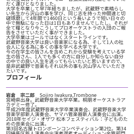
だく運びとなりました。
大学を卒業して早7年経ちましたが、武蔵野で素晴らし
い先生から沢山の事を学び、同じ志を持った仲間達と切
磋琢磨して4年間で1460日という長いようで短い日々の
中で無駄になった日は1日もありませんでしたし、それが
全て糧となり今こうしてプロオーケストラの入団のご報
告をさせていただく事ができました。
大学卒業はゴールではなくスタートラインです。
武蔵野音楽大学は良い音楽家になる為、そして1人の社
会人になる為に多くの事を学べる大学です。
今の在学生の皆さんを含めこれから受験を考えている学
生の皆さん、1人でも多くの方に自分しか知らない自分
の中での良い人生を送ってもらいたいと思いますので、
是非武蔵野で音楽もそれ以外の事も沢山学んでいただき
たいです。
プロフィール
岩倉 宗二郎
Sojiro Iwakura,Trombone
宮崎県出身。武蔵野音楽大学卒業。桐朋オーケストラア
カデミー修了。
平成29年度武蔵野音楽大学卒業演奏会、武蔵野音楽大学
音楽学部新人演奏会、ヤマハ管楽器新人演奏会に出演。
2018年セイジ・オザワ 松本フェスティバル：子どものた
めの音楽会に出演。
第3回名古屋トロンボーンコンペティション第2位。第34
回練馬区新人演奏会出演者選考オーディション金管部門