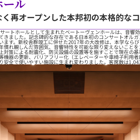
ホール
なく再オープンした本邦初の本格的な
コンサートホールとして生まれたベートーヴェンホールは、音響
てきました。記念碑的な存在である日本初のコンサートオルガ
います。新校舎群竣工に併せた2017年の大改修は、本学なら
年慣れ親しんだ雰囲気、音響特性を可能な限り変えないことを
止対策による耐震化、防災設備の設置等を施すことで現在の基
等機器の更新、バリアフリー化（エレベーターや車椅子利用者
安全で使いやすい施設に生まれ変わりました。客席数は1,04