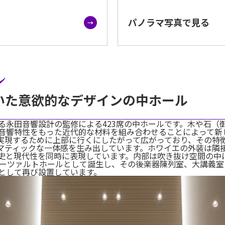
パノラマ写真で見る
ル
いた意欲的なデザインの中ホール
る永田音響設計の監修による423席の中ホールです。木や石（
音響特性をもった近代的な材料を組み合わせることによって新
実現するために上部に行くにしたがって広がっており、その特徴
マティックな一体感を生み出しています。ホワイエの外装は隣
史と現代性を同時に表現しています。内部は吹き抜け空間の中
モーツァルトホールとして誕生し、その後楽器陳列室、大講義室
として再び設置しています。