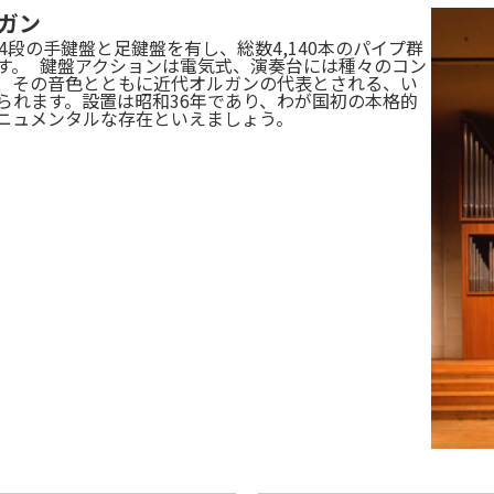
ガン
4段の手鍵盤と足鍵盤を有し、総数4,140本のパイプ群
す。 鍵盤アクションは電気式、演奏台には種々のコン
、その音色とともに近代オルガンの代表とされる、い
られます。設置は昭和36年であり、わが国初の本格的
ニュメンタルな存在といえましょう。