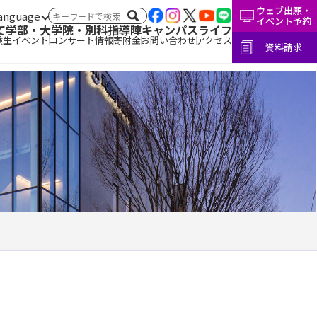
ウェブ出願・
言語切替
サイト内検索
イベント予約
て
学部・大学院・別科
指導陣
キャンパスライフ
験生イベント
コンサート情報
寄附金
お問い合わせ
アクセス
資料請求