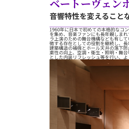
ベートーヴェン
音響特性を変えること
1960年に日本で初めての本格的な
を集め、音楽ファンにも長年親しまれ
ラ上演のための舞台機構なども有して
徴する存在としての役割を継続し、長
建築構造の補強とホール天井の落下防
粛性の向上、空調・衛生・照明・舞台
とした内装リフレッシュ等を行い、より