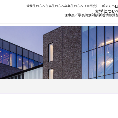
受験生の方へ
在学生の方へ
卒業生の方へ（同窓会）
一般の方へ
大学につい
理事長／学長特別対談
新着情報
受