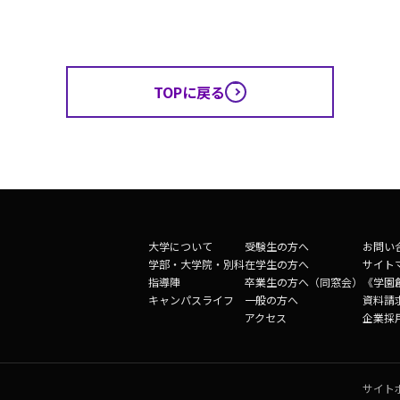
TOPに戻る
大学について
受験生の方へ
お問い
学部・大学院・別科
在学生の方へ
サイト
指導陣
卒業生の方へ（同窓会）
《学園
キャンパスライフ
一般の方へ
資料請
アクセス
企業採
サイト