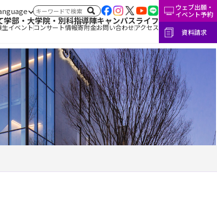
ウェブ出願・
言語切替
サイト内検索
イベント予約
て
学部・大学院・別科
指導陣
キャンパスライフ
験生イベント
コンサート情報
寄附金
お問い合わせ
アクセス
資料請求