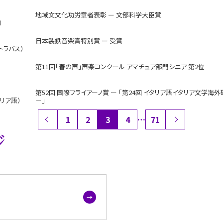
地域文文化功労章者表彰 ー 文部科学大臣賞
）
日本製鉄音楽賞特別賞 ー 受賞
トラバス）
第11回「春の声」声楽コンクール アマチュア部門シニア 第2位
第52回 国際フライアーノ賞 ー 「第24回 イタリア語イタリア文学海
リア語）
－」
1
2
3
4
…
71
ジ