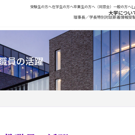
受験生の方へ
在学生の方へ
卒業生の方へ（同窓会）
一般の方へ
大学につい
理事長／学長特別対談
新着情報
受
職員の活躍